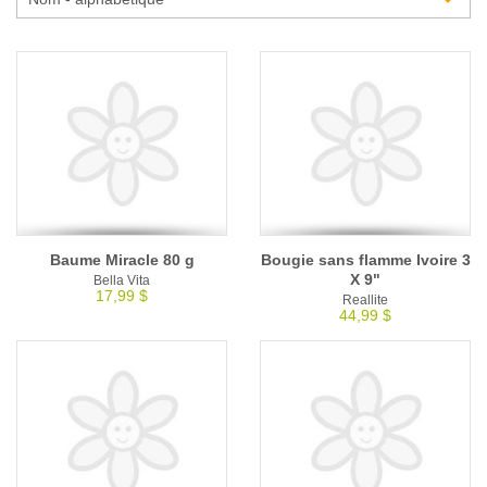
Glossaire
Calendrier horticole
Emplois
Service à la clientèle
Nous joindre
Baume Miracle 80 g
Bougie sans flamme Ivoire 3
X 9"
Bella Vita
17,99 $
Reallite
44,99 $