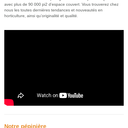
Glossaire
avec plus de 90 000 pi2 d’espace couvert. Vous trouverez chez
nous les toutes dernières tendances et nouveautés en
Calendrier horticole
horticulture, ainsi qu’originalité et qualité.
Emplois
Service à la clientèle
Nous joindre
Notre pépinière