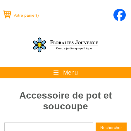
Votre panier
(
)
Menu
À propos
Accessoire de pot et
La boutique
soucoupe
Promotions et évènements
Conseils
Rechercher