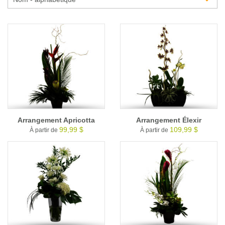
Glossaire
Calendrier horticole
Emplois
Service à la clientèle
Nous joindre
Arrangement Apricotta
Arrangement Élexir
99,99 $
109,99 $
À partir de
À partir de