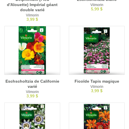
d'Alouette) Impérial géant
Vilmorin
5,99 $
double varié
Vilmorin
3,99 $
Eschscholtzia de Californie
Ficoïde Tapis magique
varié
Vilmorin
3,99 $
Vilmorin
3,99 $