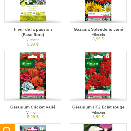
Fleur de la passion
Gazania Splendens varié
(Passiflore)
Vilmorin
8,99 $
Vilmorin
5,99 $
Géranium Cricket varié
Géranium HF2 Éclat rouge
Vilmorin
Vilmorin
8,99 $
8,99 $