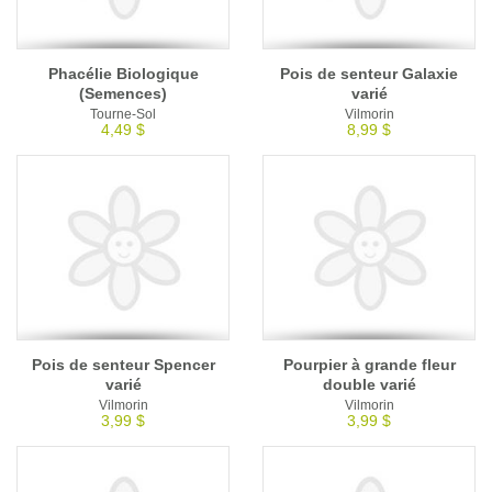
Phacélie Biologique
Pois de senteur Galaxie
(Semences)
varié
Tourne-Sol
Vilmorin
4,49 $
8,99 $
Pois de senteur Spencer
Pourpier à grande fleur
varié
double varié
Vilmorin
Vilmorin
3,99 $
3,99 $