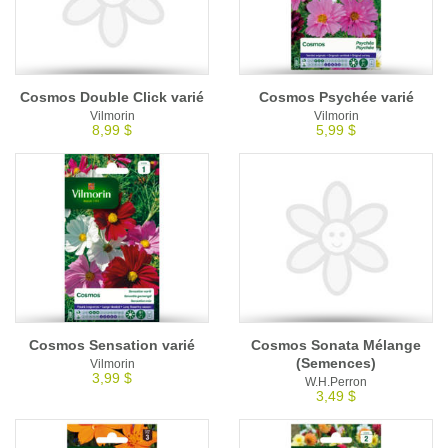
Cosmos Double Click varié
Cosmos Psychée varié
Vilmorin
Vilmorin
8,99 $
5,99 $
Cosmos Sensation varié
Cosmos Sonata Mélange
(Semences)
Vilmorin
3,99 $
W.H.Perron
3,49 $