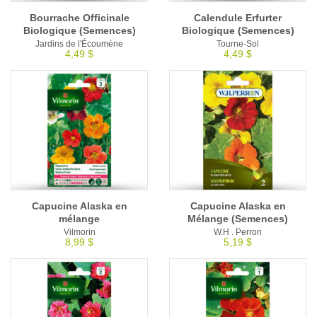
Bourrache Officinale
Calendule Erfurter
Biologique (Semences)
Biologique (Semences)
Jardins de l'Écoumène
Tourne-Sol
4,49 $
4,49 $
Capucine Alaska en
Capucine Alaska en
mélange
Mélange (Semences)
Vilmorin
W.H . Perron
8,99 $
5,19 $