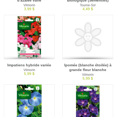
d'azalée varié
Biologique (Semences)
Vilmorin
Tourne-Sol
3,99 $
4,49 $
Impatiens hybride variée
Ipomée (blanche étoilée) à
grande fleur blanche
Vilmorin
5,99 $
Vilmorin
5,99 $