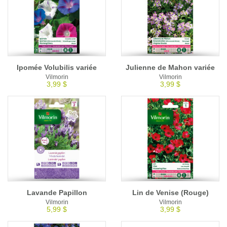
Ipomée Volubilis variée
Julienne de Mahon variée
Vilmorin
Vilmorin
3,99 $
3,99 $
Lavande Papillon
Lin de Venise (Rouge)
Vilmorin
Vilmorin
5,99 $
3,99 $