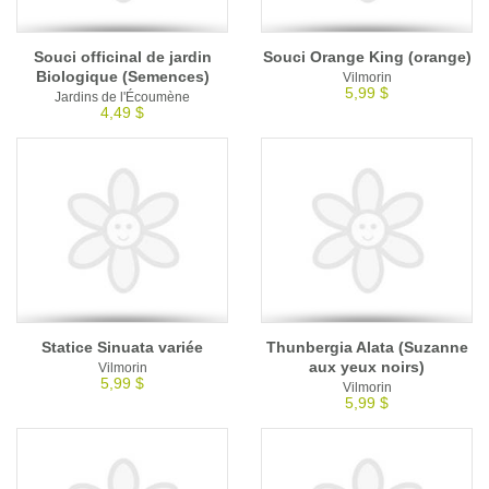
Souci officinal de jardin
Souci Orange King (orange)
Biologique (Semences)
Vilmorin
5,99 $
Jardins de l'Écoumène
4,49 $
Statice Sinuata variée
Thunbergia Alata (Suzanne
aux yeux noirs)
Vilmorin
5,99 $
Vilmorin
5,99 $