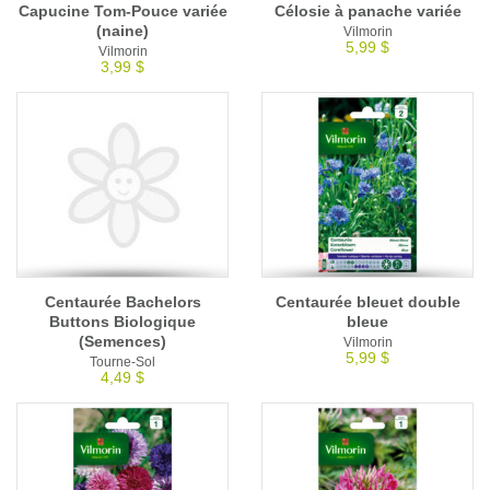
Capucine Tom-Pouce variée
Célosie à panache variée
(naine)
Vilmorin
5,99 $
Vilmorin
3,99 $
Centaurée Bachelors
Centaurée bleuet double
Buttons Biologique
bleue
(Semences)
Vilmorin
5,99 $
Tourne-Sol
4,49 $