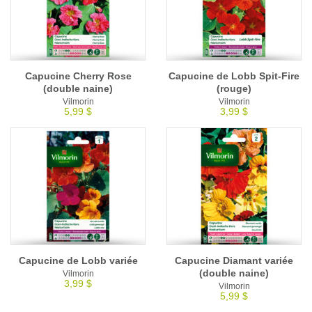
Capucine Cherry Rose
Capucine de Lobb Spit-Fire
(double naine)
(rouge)
Vilmorin
Vilmorin
5,99 $
3,99 $
Capucine de Lobb variée
Capucine Diamant variée
(double naine)
Vilmorin
3,99 $
Vilmorin
5,99 $