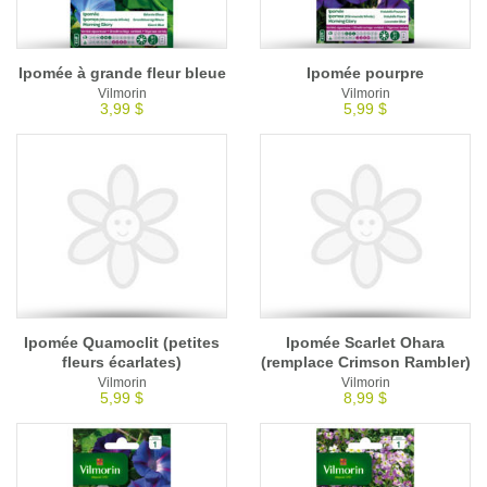
Ipomée à grande fleur bleue
Ipomée pourpre
Vilmorin
Vilmorin
3,99 $
5,99 $
Ipomée Quamoclit (petites
Ipomée Scarlet Ohara
fleurs écarlates)
(remplace Crimson Rambler)
Vilmorin
Vilmorin
5,99 $
8,99 $