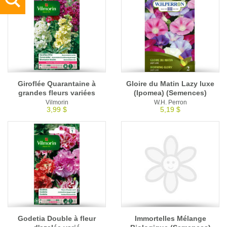
Giroflée Quarantaine à
Gloire du Matin Lazy luxe
grandes fleurs variées
(Ipomea) (Semences)
Vilmorin
W.H. Perron
3,99 $
5,19 $
Godetia Double à fleur
Immortelles Mélange