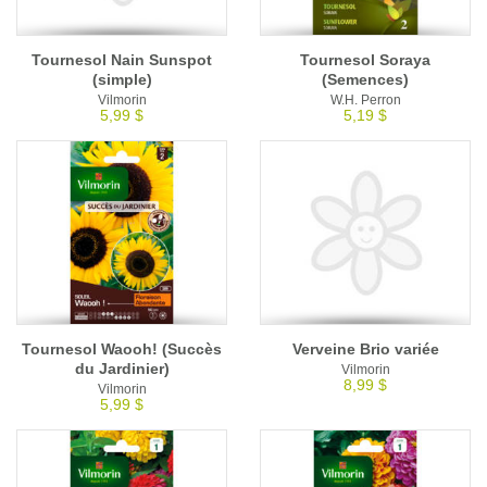
Tournesol Nain Sunspot
Tournesol Soraya
(simple)
(Semences)
Vilmorin
W.H. Perron
5,99 $
5,19 $
Tournesol Waooh! (Succès
Verveine Brio variée
du Jardinier)
Vilmorin
8,99 $
Vilmorin
5,99 $