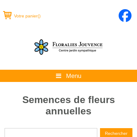
Votre panier
(
)
Menu
À propos
Semences de fleurs
La boutique
annuelles
Promotions et évènements
Conseils
Rechercher