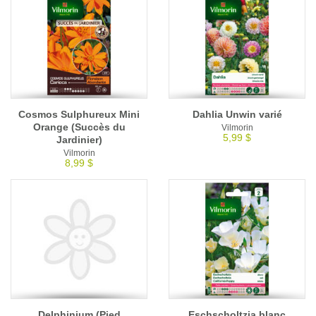
Cosmos Sulphureux Mini
Dahlia Unwin varié
Orange (Succès du
Vilmorin
5,99 $
Jardinier)
Vilmorin
8,99 $
Delphinium (Pied
Eschscholtzia blanc