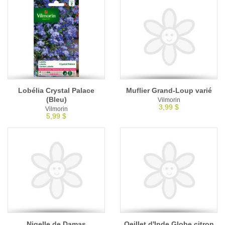
Lobélia Crystal Palace
Muflier Grand-Loup varié
(Bleu)
Vilmorin
3,99 $
Vilmorin
5,99 $
Nigelle de Damas
Oeillet d'Inde Globe citron