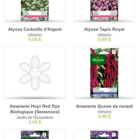
Alysse Corbeille d'Argent
Alysse Tapis Royal
Vilmorin
Vilmorin
5,99 $
5,99 $
Amarante Hopi Red Dye
Amarante Queue de renard
Biologique (Semences)
Vilmorin
3,99 $
Jardin de l'Écoumène
4,49 $