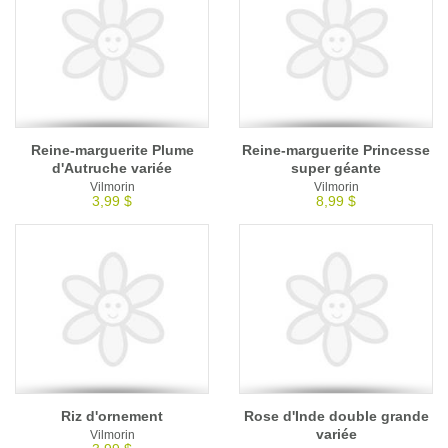
Reine-marguerite Plume
Reine-marguerite Princesse
d'Autruche variée
super géante
Vilmorin
Vilmorin
3,99 $
8,99 $
Riz d'ornement
Rose d'Inde double grande
variée
Vilmorin