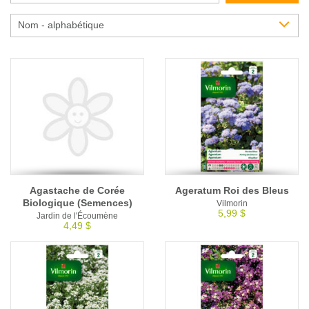
Glossaire
Nom - alphabétique
Calendrier horticole
Emplois
Service à la clientèle
Nous joindre
Agastache de Corée
Ageratum Roi des Bleus
Biologique (Semences)
Vilmorin
5,99 $
Jardin de l'Écoumène
4,49 $