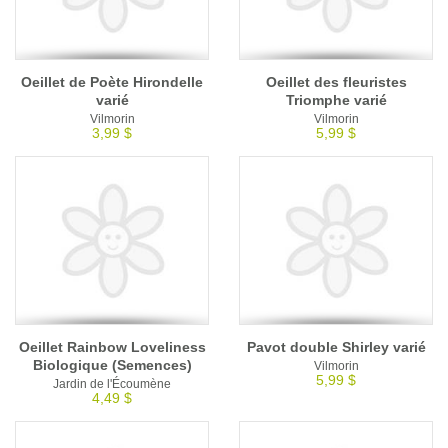
Oeillet de Poète Hirondelle
Oeillet des fleuristes
varié
Triomphe varié
Vilmorin
Vilmorin
3,99 $
5,99 $
Oeillet Rainbow Loveliness
Pavot double Shirley varié
Biologique (Semences)
Vilmorin
5,99 $
Jardin de l'Écoumène
4,49 $