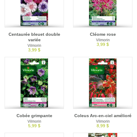
Centaurée bleuet double
Cléome rose
variée
Vilmorin
3,99 $
Vilmorin
3,99 $
Cobée grimpante
Coleus Arc-en-ciel amélioré
Vilmorin
Vilmorin
5,99 $
8,99 $