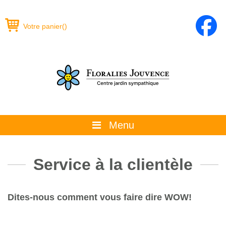
Votre panier
(
)
Menu
À propos
Service à la clientèle
La boutique
Promotions et évènements
Dites-nous comment vous faire dire WOW!
Conseils