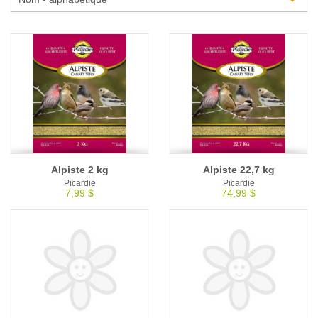
Glossaire
Calendrier horticole
Emplois
Service à la clientèle
Nous joindre
Alpiste 2 kg
Alpiste 22,7 kg
Picardie
Picardie
7,99 $
74,99 $