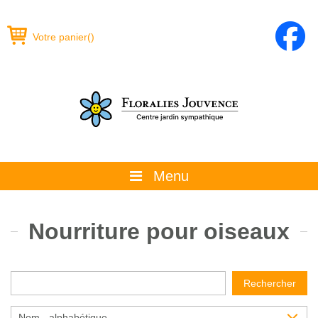
Votre panier
(
)
Menu
À propos
Nourriture pour oiseaux
La boutique
Promotions et évènements
Rechercher
Conseils
Nom - alphabétique