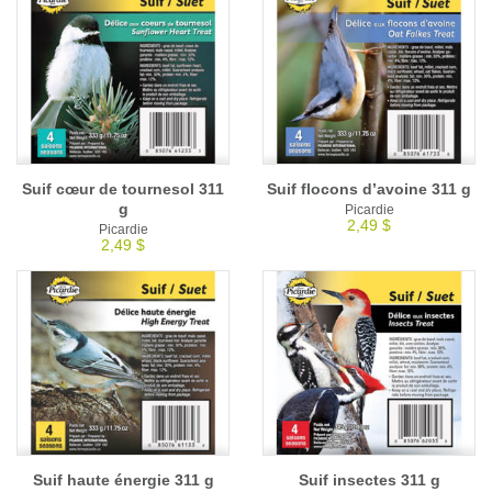
Suif cœur de tournesol 311
Suif flocons d’avoine 311 g
g
Picardie
2,49 $
Picardie
2,49 $
Suif haute énergie 311 g
Suif insectes 311 g