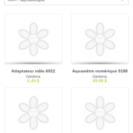
Glossaire
Calendrier horticole
Emplois
Service à la clientèle
Nous joindre
Adaptateur mâle 6922
Aquamètre numérique 9188
Gardena
Gardena
5,49 $
49,99 $