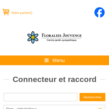
Votre panier
(
)
Menu
À propos
Connecteur et raccord
La boutique
Promotions et évènements
Rechercher
Conseils
Nom - alphabétique