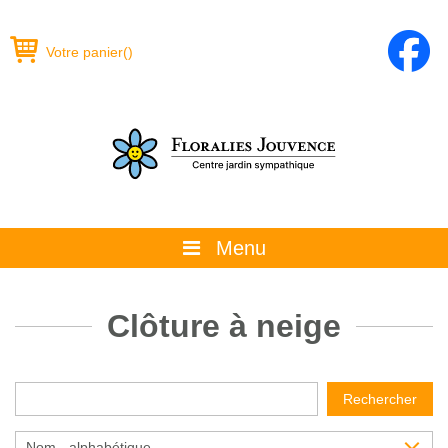
Votre panier
(
)
Menu
À propos
Clôture à neige
La boutique
Promotions et évènements
Rechercher
Conseils
Nom - alphabétique