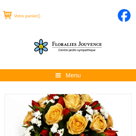
Votre panier
(
)
Menu
À propos
La boutique
Promotions et évènements
Conseils