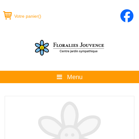
Votre panier
(
)
Menu
À propos
La boutique
Promotions et évènements
Conseils