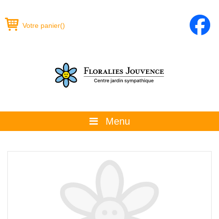
Votre panier
(
)
Menu
À propos
La boutique
Promotions et évènements
Conseils