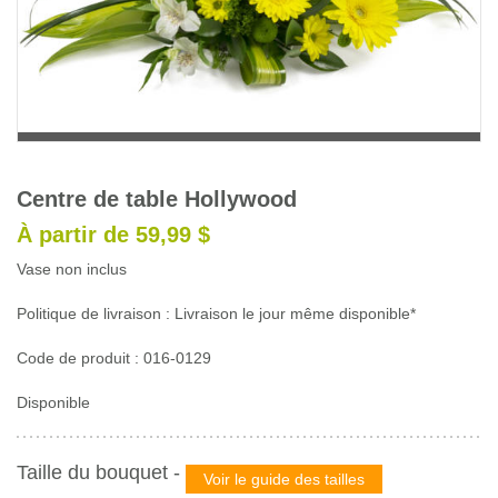
Glossaire
Calendrier horticole
Emplois
Service à la clientèle
Nous joindre
Centre de table Hollywood
À partir de 59,99 $
Vase non inclus
Politique de livraison : Livraison le jour même disponible*
Code de produit : 016-0129
Disponible
Taille du bouquet
-
Voir le guide des tailles