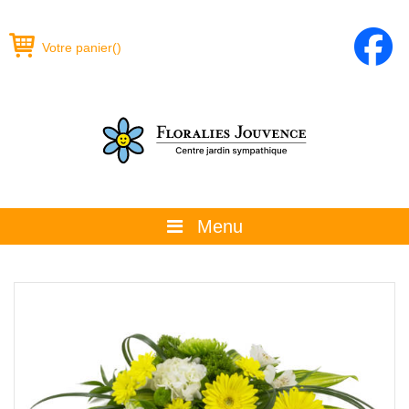
Votre panier
(
)
Menu
À propos
La boutique
Promotions et évènements
Conseils