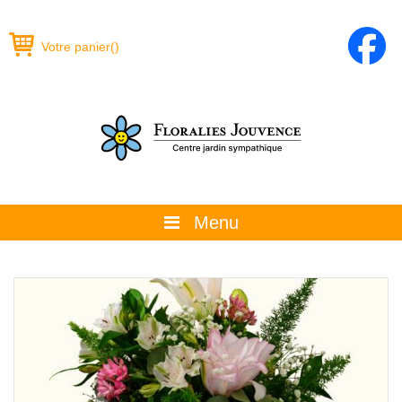
Votre panier
(
)
Menu
À propos
La boutique
Promotions et évènements
Conseils