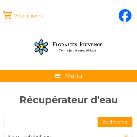
Votre panier
(
)
Menu
À propos
Récupérateur d’eau
La boutique
Promotions et évènements
Rechercher
Conseils
Nom - alphabétique