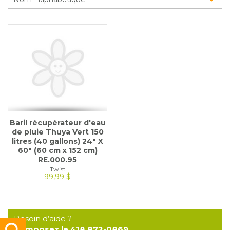
Glossaire
Calendrier horticole
Emplois
Service à la clientèle
Nous joindre
Baril récupérateur d'eau
de pluie Thuya Vert 150
litres (40 gallons) 24" X
60" (60 cm x 152 cm)
RE.000.95
Twist
99,99 $
Besoin d’aide ?
Composez le 418 872-0869