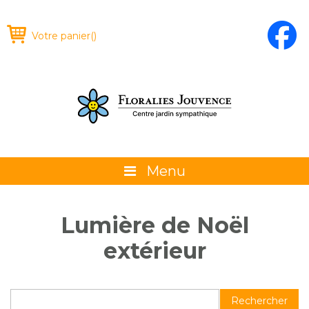
Votre panier
(
)
Menu
À propos
Lumière de Noël
La boutique
extérieur
Promotions et évènements
Conseils
Rechercher