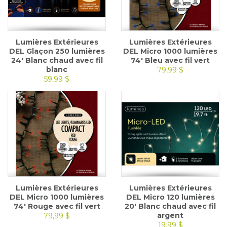
Lumières Extérieures
Lumières Extérieures
DEL Glaçon 250 lumières
DEL Micro 1000 lumières
24' Blanc chaud avec fil
74' Bleu avec fil vert
blanc
79,99 $
59,99 $
Lumières Extérieures
Lumières Extérieures
DEL Micro 1000 lumières
DEL Micro 120 lumières
74' Rouge avec fil vert
20' Blanc chaud avec fil
argent
79,99 $
19,99 $