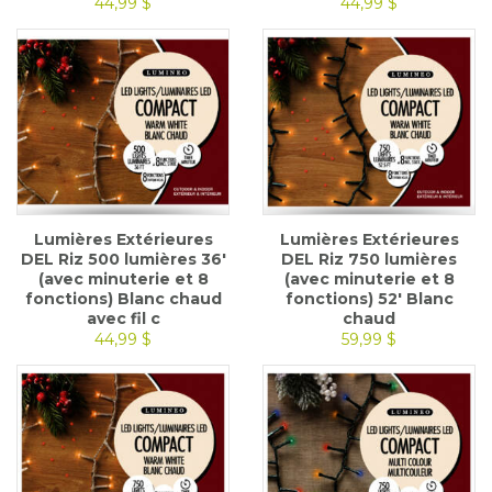
44,99 $
44,99 $
Lumières Extérieures
Lumières Extérieures
DEL Riz 500 lumières 36'
DEL Riz 750 lumières
(avec minuterie et 8
(avec minuterie et 8
fonctions) Blanc chaud
fonctions) 52' Blanc
avec fil c
chaud
44,99 $
59,99 $