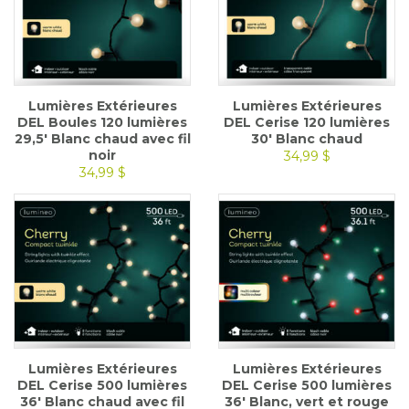
Lumières Extérieures
Lumières Extérieures
DEL Boules 120 lumières
DEL Cerise 120 lumières
29,5' Blanc chaud avec fil
30' Blanc chaud
noir
34,99 $
34,99 $
Lumières Extérieures
Lumières Extérieures
DEL Cerise 500 lumières
DEL Cerise 500 lumières
36' Blanc chaud avec fil
36' Blanc, vert et rouge