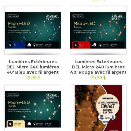
Lumières Extérieures
Lumières Extérieures
DEL Micro 240 lumières
DEL Micro 240 lumières
40' Bleu avec fil argent
40' Rouge avec fil argent
29,99 $
29,99 $