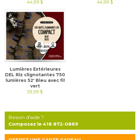
44,99 $
44,99 $
Lumières Extérieures
DEL Riz clignotantes 750
lumières 52' Bleu avec fil
vert
59,99 $
Besoin d’aide ?
Composez le 418 872-0869
OFFREZ UNE CARTE CADEAU