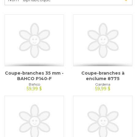
Glossaire
Calendrier horticole
Emplois
Service à la clientèle
Nous joindre
Coupe-branches 35 mm -
Coupe-branches à
BAHCO P140-F
enclume 8775
Bahco
Gardena
59,99 $
59,99 $