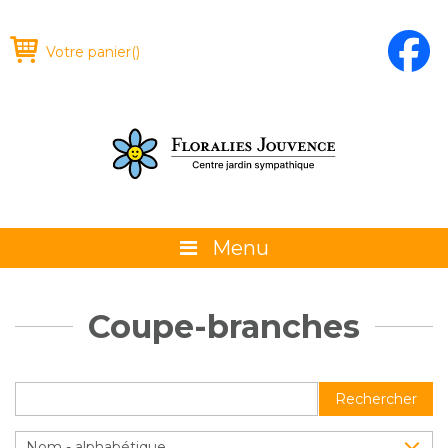
Votre panier
(
)
Menu
À propos
Coupe-branches
La boutique
Promotions et évènements
Rechercher
Conseils
Nom - alphabétique