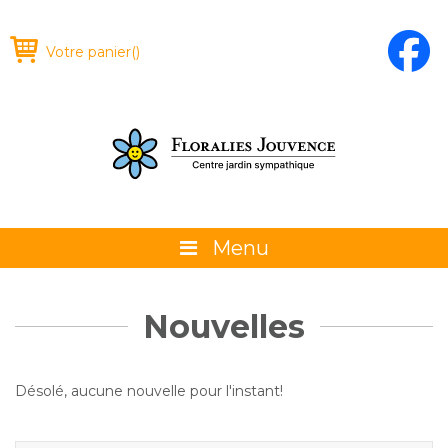
Votre panier
(
)
Menu
À propos
Nouvelles
La boutique
Promotions et évènements
Désolé, aucune nouvelle pour l'instant!
Conseils