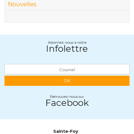
Glossaire
Nouvelles
Calendrier horticole
Emplois
Service à la clientèle
Abonnez-vous à notre
Infolettre
Nous joindre
OK
Retrouvez-nous sur
Facebook
Sainte-Foy