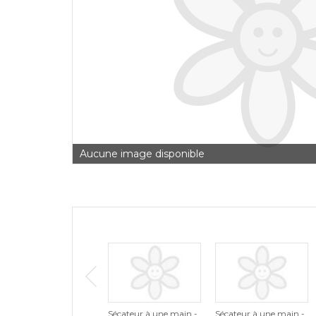
Aucune image disponible
Sécateur à une main -
Sécateur à une main -