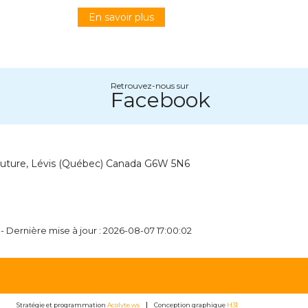
En savoir plus
Retrouvez-nous sur
Facebook
outure, Lévis (Québec) Canada G6W 5N6
- Dernière mise à jour : 2026-08-07 17:00:02
Stratégie et programmation
Acolyte.ws
Conception graphique
H31