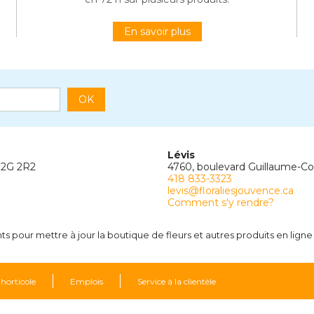
En savoir plus
OK
Lévis
G2G 2R2
4760, boulevard Guillaume-C
418 833-3323
levis@floraliesjouvence.ca
Comment s'y rendre?
 pour mettre à jour la boutique de fleurs et autres produits en ligne 
 horticole
Emplois
Service à la clientèle