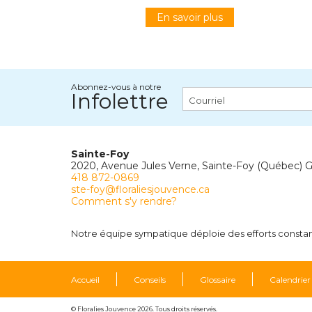
En savoir plus
Abonnez-vous à notre
Infolettre
Sainte-Foy
2020, Avenue Jules Verne, Sainte-Foy (Québec) 
418 872-0869
ste-foy@floraliesjouvence.ca
Comment s'y rendre?
Notre équipe sympatique déploie des efforts constants
Accueil
Conseils
Glossaire
Calendrier
© Floralies Jouvence 2026. Tous droits réservés.