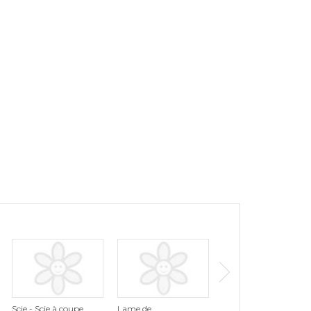
Scie - Scie à coupe
Lame de
Scie - Scie repliable à