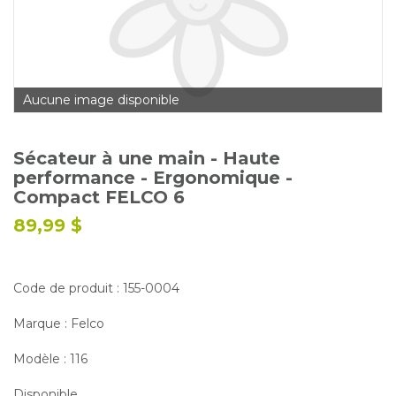
Glossaire
Calendrier horticole
Emplois
Aucune image disponible
Service à la clientèle
Nous joindre
Sécateur à une main - Haute
performance - Ergonomique -
Compact FELCO 6
89,99 $
Code de produit : 155-0004
Marque : Felco
Modèle : 116
Disponible