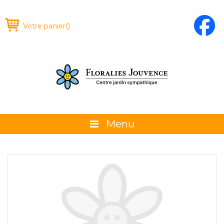
Votre panier
(
)
Menu
À propos
La boutique
Promotions et évènements
Conseils