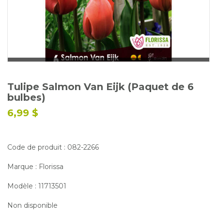
Glossaire
Calendrier horticole
Emplois
Service à la clientèle
Nous joindre
Tulipe Salmon Van Eijk (Paquet de 6
bulbes)
6,99 $
Code de produit : 082-2266
Marque : Florissa
Modèle : 11713501
Non disponible