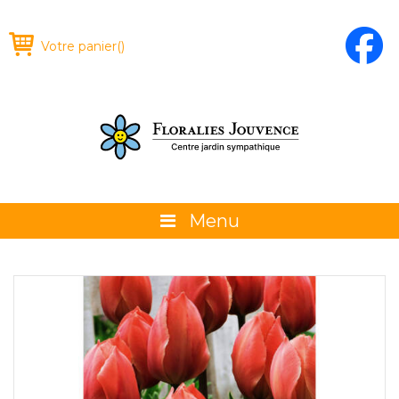
Votre panier
(
)
Menu
À propos
La boutique
Promotions et évènements
Conseils