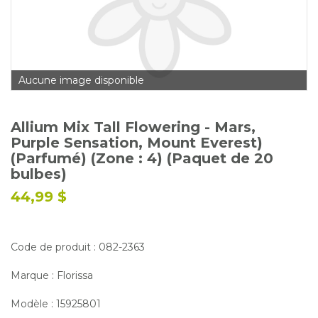
Glossaire
Calendrier horticole
Emplois
Aucune image disponible
Service à la clientèle
Nous joindre
Allium Mix Tall Flowering - Mars,
Purple Sensation, Mount Everest)
(Parfumé) (Zone : 4) (Paquet de 20
bulbes)
44,99 $
Code de produit : 082-2363
Marque : Florissa
Modèle : 15925801