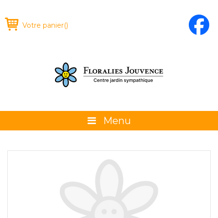
Votre panier
(
)
Menu
À propos
La boutique
Promotions et évènements
Conseils