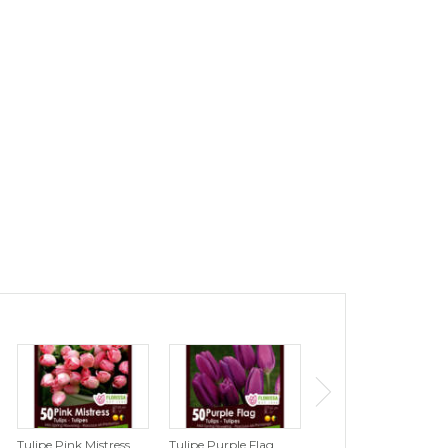
Tulipe Pink Mistress
Tulipe Purple Flag
Tulipe Wildhof (Zone :