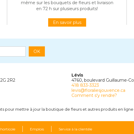
même sur les bouquets de fleurs et livraison
en 72 h sur plusieurs produits!
En savoir plus
OK
Lévis
G2G 2R2
4760, boulevard Guillaume-C
418 833-3323
levis@floraliesjouvence.ca
Comment s'y rendre?
 pour mettre à jour la boutique de fleurs et autres produits en ligne 
 horticole
Emplois
Service à la clientèle