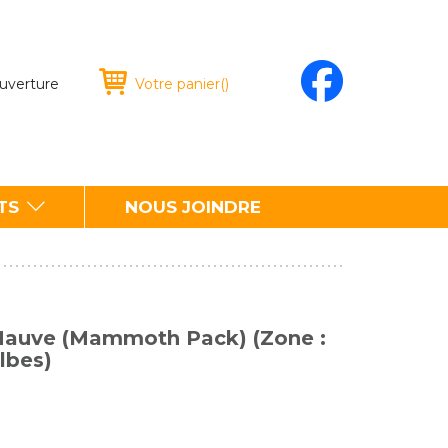
ouverture
Votre panier
(
)
TS
NOUS JOINDRE
Mauve (Mammoth Pack) (Zone :
lbes)