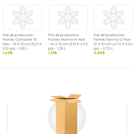
Pot de production
Pot de production
Pot de production
Flortec Container 15
Flortec Norma 14 Noir
Flortec Norma 12 Noir -
Noir - 15 X 13 cm (5,91 X
- 14 X 12 cm (5,51 X 4,72
12 X 10 cm (4,72 X 3,94
5,12 po) - 1,63 L
po) - 1,25 L
po) - 0,72 L
1,49$
1,19$
0,89$