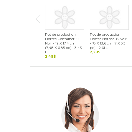
Pot de production
Pot de production
Flortec Container 19
Flortec Norma 18 Noir
Noir - 19 X 17,4 cm
- 18 X 13,6 cm (7 X 5,3
(7,48 X 6,85 po) - 3,43
po) - 2,61 L
L
2,29$
2,49$