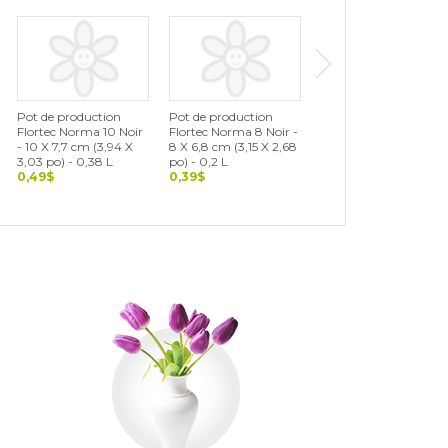
Pot de production
Pot de production
Flortec Norma 10 Noir
Flortec Norma 8 Noir -
- 10 X 7,7 cm (3,94 X
8 X 6,8 cm (3,15 X 2,68
3,03 po) - 0,38 L
po) - 0,2 L
0,49$
0,39$