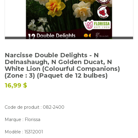
Glossaire
Calendrier horticole
Emplois
Service à la clientèle
Nous joindre
Narcisse Double Delights - N
Delnashaugh, N Golden Ducat, N
White Lion (Colourful Companions)
(Zone : 3) (Paquet de 12 bulbes)
16,99 $
Code de produit : 082-2400
Marque : Florissa
Modèle : 15312001