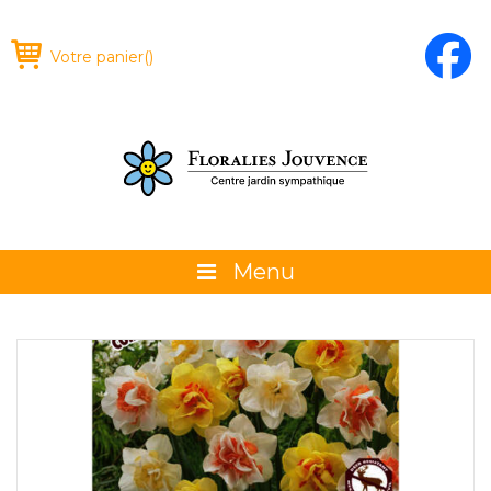
Votre panier
(
)
Menu
À propos
La boutique
Promotions et évènements
Conseils