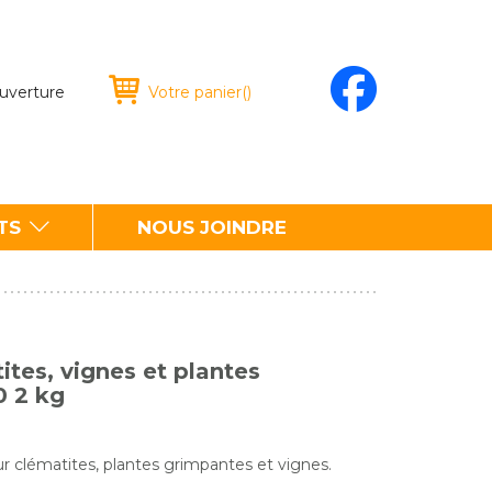
ouverture
Votre panier
(
)
TS
NOUS JOINDRE
ites, vignes et plantes
0 2 kg
ur clématites, plantes grimpantes et vignes.