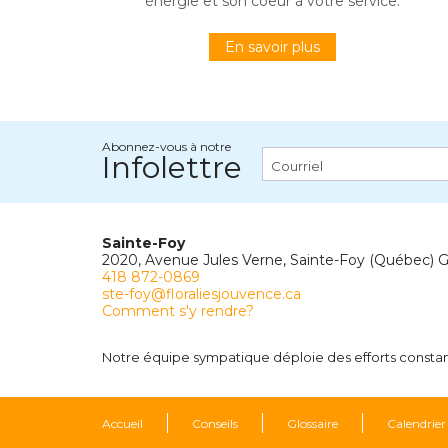
énergie et son coeur à votre service.
En savoir plus
Abonnez-vous à notre
Infolettre
Sainte-Foy
2020, Avenue Jules Verne, Sainte-Foy (Québec) 
418 872-0869
ste-foy@floraliesjouvence.ca
Comment s'y rendre?
Notre équipe sympatique déploie des efforts constants
Accueil
Conseils
Glossaire
Calendrier