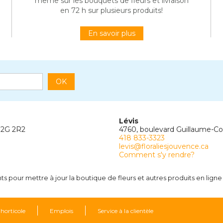
même sur les bouquets de fleurs et livraison
en 72 h sur plusieurs produits!
En savoir plus
OK
Lévis
G2G 2R2
4760, boulevard Guillaume-C
418 833-3323
levis@floraliesjouvence.ca
Comment s'y rendre?
 pour mettre à jour la boutique de fleurs et autres produits en ligne
 horticole
Emplois
Service à la clientèle