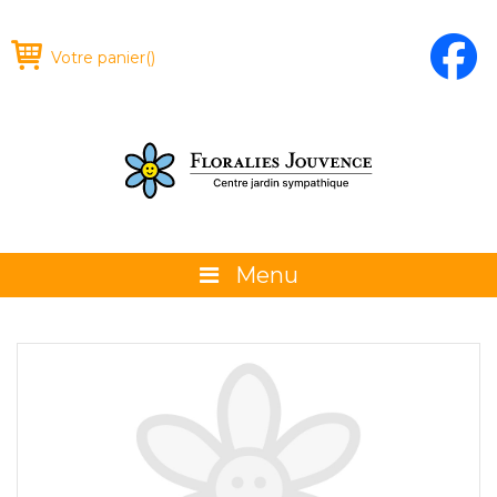
Votre panier
(
)
Menu
À propos
La boutique
Promotions et évènements
Conseils