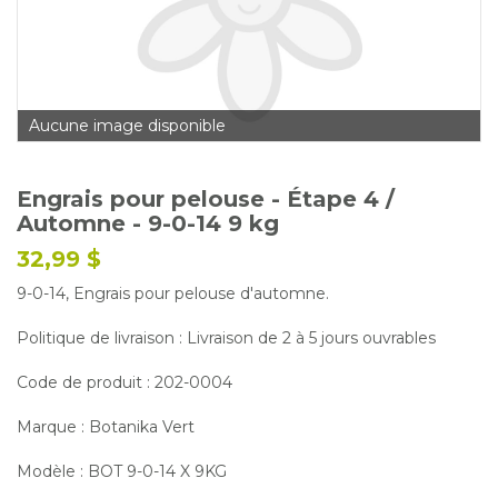
Glossaire
Calendrier horticole
Emplois
Aucune image disponible
Service à la clientèle
Nous joindre
Engrais pour pelouse - Étape 4 /
Automne - 9-0-14 9 kg
32,99 $
9-0-14, Engrais pour pelouse d'automne.
Politique de livraison : Livraison de 2 à 5 jours ouvrables
Code de produit : 202-0004
Marque : Botanika Vert
Modèle : BOT 9-0-14 X 9KG