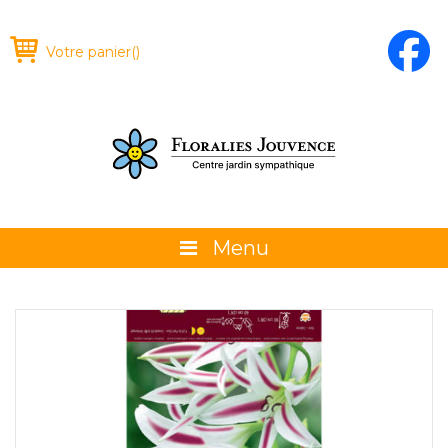
Votre panier
(
)
Menu
À propos
La boutique
Promotions et évènements
Conseils