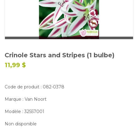
Glossaire
Calendrier horticole
Emplois
Service à la clientèle
Nous joindre
Crinole Stars and Stripes (1 bulbe)
11,99 $
Code de produit : 082-0378
Marque : Van Noort
Modèle : 32557001
Non disponible