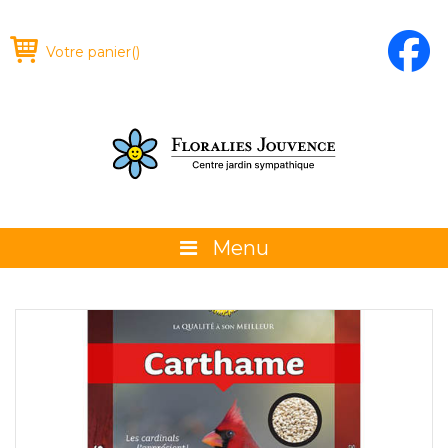
Votre panier
(
)
Menu
À propos
La boutique
Promotions et évènements
Conseils