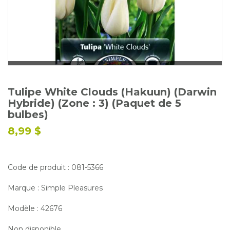
Glossaire
Calendrier horticole
Emplois
Service à la clientèle
Nous joindre
Tulipe White Clouds (Hakuun) (Darwin
Hybride) (Zone : 3) (Paquet de 5
bulbes)
8,99 $
Code de produit : 081-5366
Marque : Simple Pleasures
Modèle : 42676
Non disponible