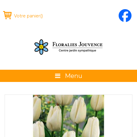
Votre panier
(
)
Menu
À propos
La boutique
Promotions et évènements
Conseils