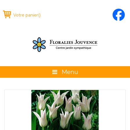
Votre panier
(
)
Menu
À propos
La boutique
Promotions et évènements
Conseils