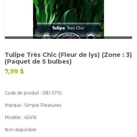
Glossaire
Calendrier horticole
Emplois
Service à la clientèle
Nous joindre
Tulipe Très Chic (Fleur de lys) (Zone : 3)
(Paquet de 5 bulbes)
7,99 $
Code de produit : 081-5710
Marque : Simple Pleasures
Modèle : 42416
Non disponible