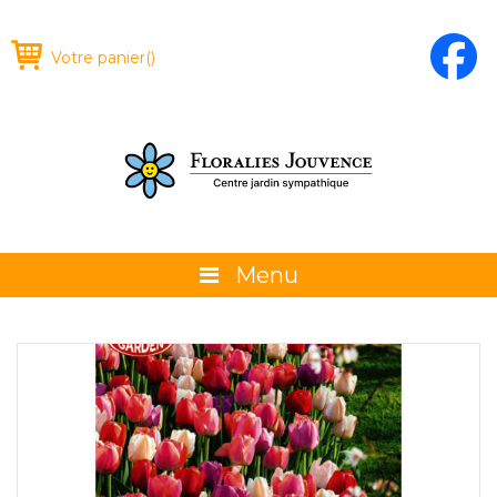
Votre panier
(
)
Menu
À propos
La boutique
Promotions et évènements
Conseils