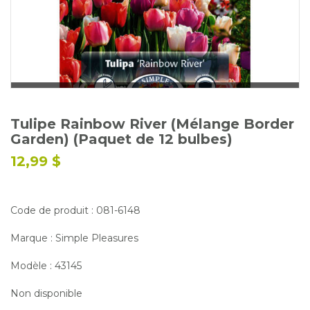
Glossaire
Calendrier horticole
Emplois
Service à la clientèle
Nous joindre
Tulipe Rainbow River (Mélange Border
Garden) (Paquet de 12 bulbes)
12,99 $
Code de produit : 081-6148
Marque : Simple Pleasures
Modèle : 43145
Non disponible