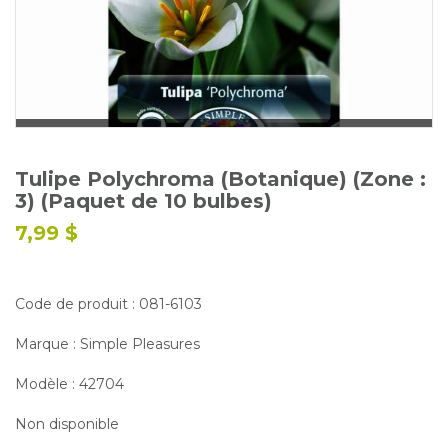
Glossaire
Calendrier horticole
Emplois
Service à la clientèle
Nous joindre
Tulipe Polychroma (Botanique) (Zone :
3) (Paquet de 10 bulbes)
7,99 $
Code de produit : 081-6103
Marque : Simple Pleasures
Modèle : 42704
Non disponible