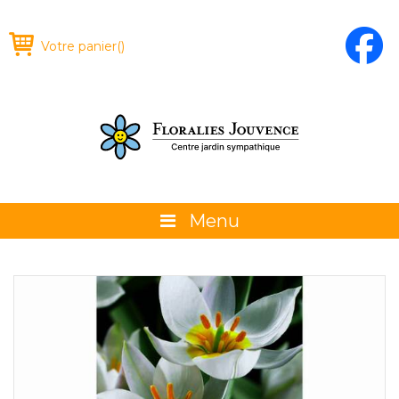
Votre panier
(
)
Menu
À propos
La boutique
Promotions et évènements
Conseils