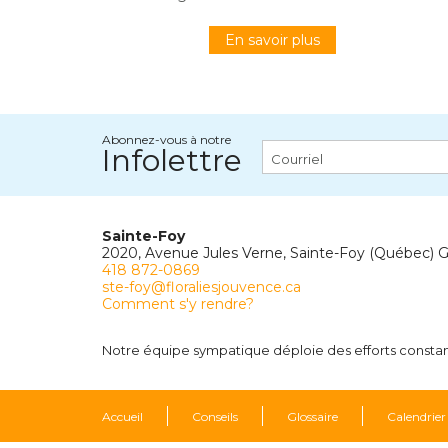
En savoir plus
Abonnez-vous à notre
Infolettre
Sainte-Foy
2020, Avenue Jules Verne, Sainte-Foy (Québec) 
418 872-0869
ste-foy@floraliesjouvence.ca
Comment s'y rendre?
Notre équipe sympatique déploie des efforts constants
Accueil
Conseils
Glossaire
Calendrier