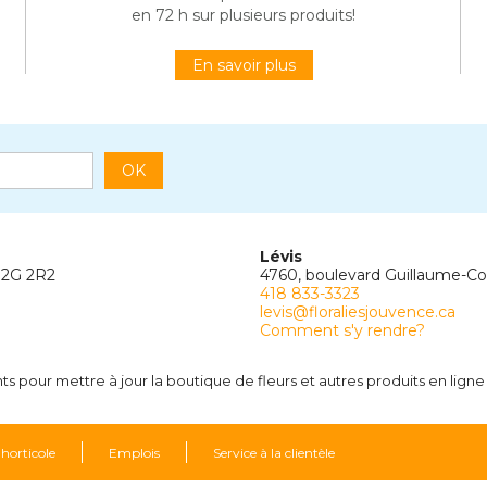
en 72 h sur plusieurs produits!
En savoir plus
OK
Lévis
G2G 2R2
4760, boulevard Guillaume-C
418 833-3323
levis@floraliesjouvence.ca
Comment s'y rendre?
 pour mettre à jour la boutique de fleurs et autres produits en ligne 
 horticole
Emplois
Service à la clientèle