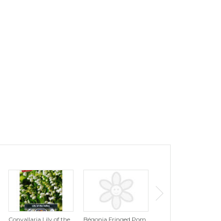
Convallaria Lily of the
Bégonia Fringed Pom
Tulipe Tutti Frutti