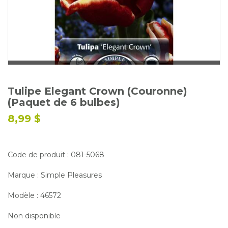
Glossaire
Calendrier horticole
Emplois
Service à la clientèle
Nous joindre
Tulipe Elegant Crown (Couronne)
(Paquet de 6 bulbes)
8,99 $
Code de produit : 081-5068
Marque : Simple Pleasures
Modèle : 46572
Non disponible