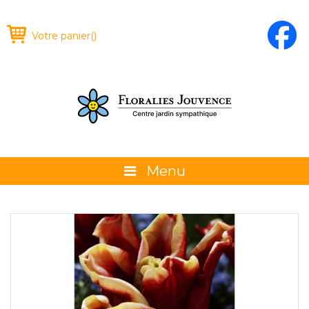
Votre panier
(
)
Menu
À propos
La boutique
Promotions et évènements
Conseils