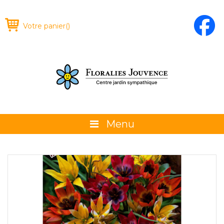
Votre panier
(
)
Menu
À propos
La boutique
Promotions et évènements
Conseils