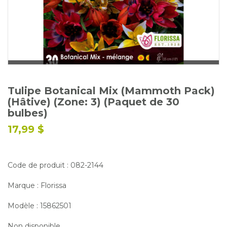
Glossaire
Calendrier horticole
Emplois
Service à la clientèle
Nous joindre
Tulipe Botanical Mix (Mammoth Pack)
(Hâtive) (Zone: 3) (Paquet de 30
bulbes)
17,99 $
Code de produit : 082-2144
Marque : Florissa
Modèle : 15862501
Non disponible