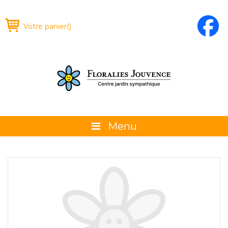
Votre panier
(
)
Menu
À propos
La boutique
Promotions et évènements
Conseils