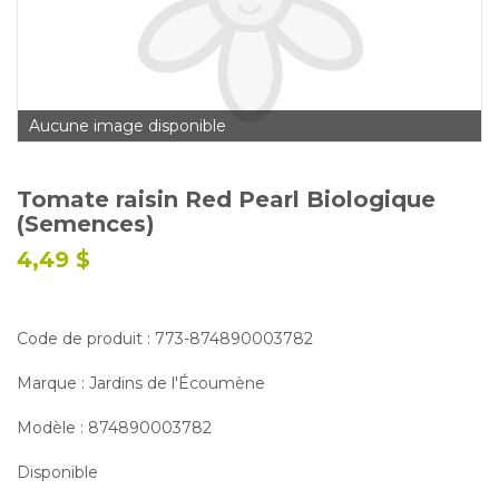
Glossaire
Calendrier horticole
Emplois
Aucune image disponible
Service à la clientèle
Nous joindre
Tomate raisin Red Pearl Biologique
(Semences)
4,49 $
Code de produit : 773-874890003782
Marque : Jardins de l'Écoumène
Modèle : 874890003782
Disponible