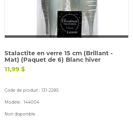
Glossaire
Calendrier horticole
Emplois
Service à la clientèle
Nous joindre
Stalactite en verre 15 cm (Brillant -
Mat) (Paquet de 6) Blanc hiver
11,99 $
Code de produit : 131-2285
Modèle : 144004
Non disponible