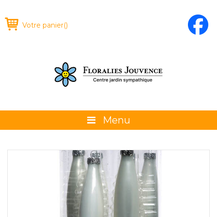
Votre panier
(
)
Menu
À propos
La boutique
Promotions et évènements
Conseils