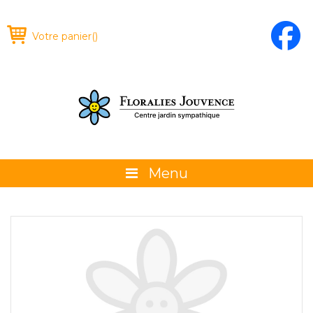
Votre panier
(
)
Menu
À propos
La boutique
Promotions et évènements
Conseils