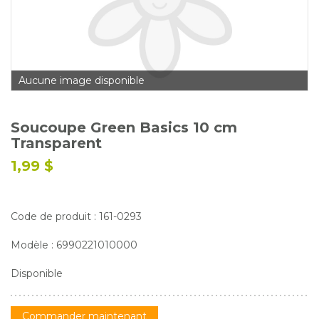
Glossaire
Calendrier horticole
Emplois
Aucune image disponible
Service à la clientèle
Nous joindre
Soucoupe Green Basics 10 cm
Transparent
1,99 $
Code de produit : 161-0293
Modèle : 6990221010000
Disponible
Commander maintenant