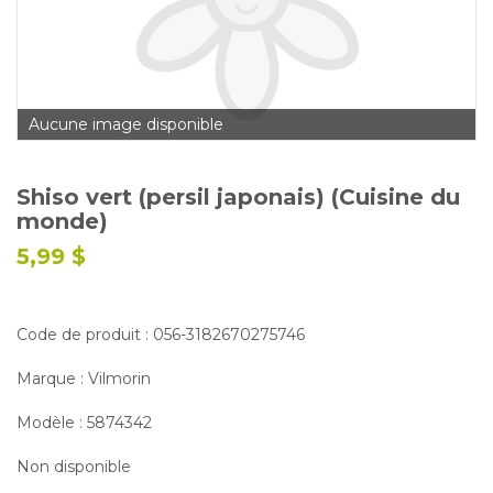
Glossaire
Calendrier horticole
Emplois
Aucune image disponible
Service à la clientèle
Nous joindre
Shiso vert (persil japonais) (Cuisine du
monde)
5,99 $
Code de produit : 056-3182670275746
Marque : Vilmorin
Modèle : 5874342
Non disponible