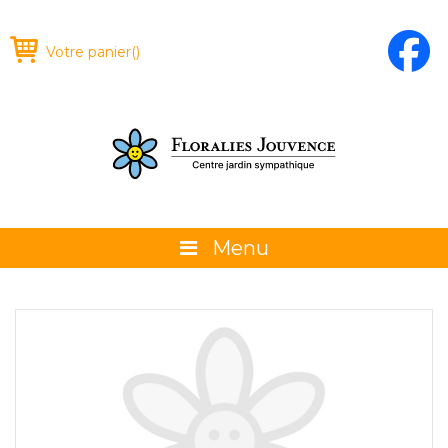
Votre panier
(
)
Menu
À propos
La boutique
Promotions et évènements
Conseils