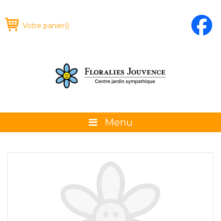
Votre panier
(
)
Menu
À propos
La boutique
Promotions et évènements
Conseils