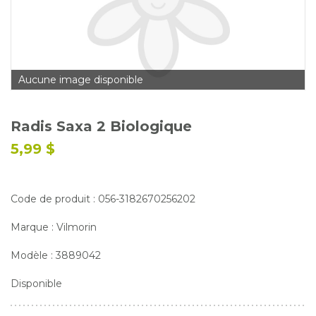
Glossaire
Calendrier horticole
Emplois
Aucune image disponible
Service à la clientèle
Nous joindre
Radis Saxa 2 Biologique
5,99 $
Code de produit : 056-3182670256202
Marque : Vilmorin
Modèle : 3889042
Disponible