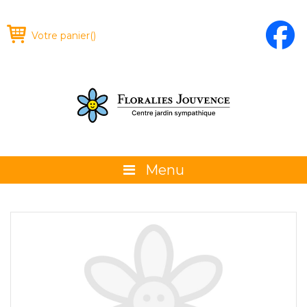
Votre panier
(
)
Menu
À propos
La boutique
Promotions et évènements
Conseils