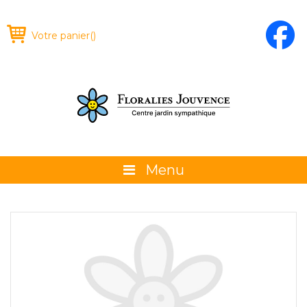
Votre panier
(
)
Menu
À propos
La boutique
Promotions et évènements
Conseils