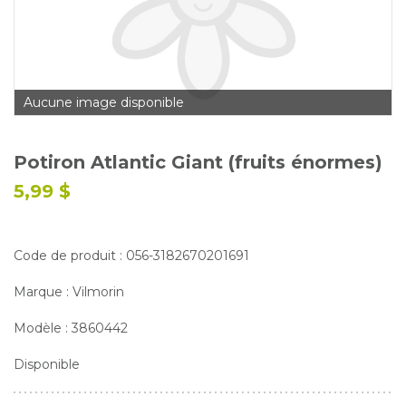
Glossaire
Calendrier horticole
Emplois
Aucune image disponible
Service à la clientèle
Nous joindre
Potiron Atlantic Giant (fruits énormes)
5,99 $
Code de produit : 056-3182670201691
Marque : Vilmorin
Modèle : 3860442
Disponible