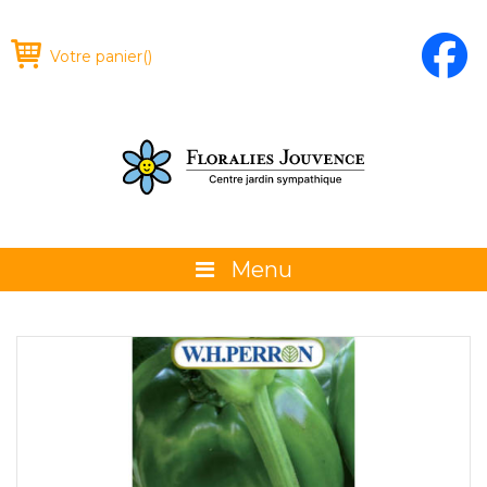
Votre panier
(
)
Menu
À propos
La boutique
Promotions et évènements
Conseils