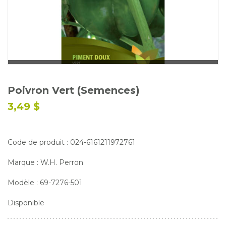
Glossaire
Calendrier horticole
Emplois
Service à la clientèle
Nous joindre
Poivron Vert (Semences)
3,49 $
Code de produit : 024-6161211972761
Marque : W.H. Perron
Modèle : 69-7276-501
Disponible