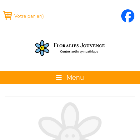
Votre panier
(
)
Menu
À propos
La boutique
Promotions et évènements
Conseils