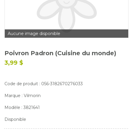
Glossaire
Calendrier horticole
Emplois
Aucune image disponible
Service à la clientèle
Nous joindre
Poivron Padron (Cuisine du monde)
3,99 $
Code de produit : 056-3182670276033
Marque : Vilmorin
Modèle : 3821641
Disponible