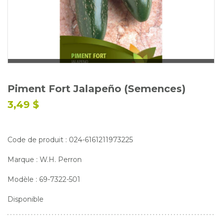
Glossaire
Calendrier horticole
Emplois
Service à la clientèle
Nous joindre
Piment Fort Jalapeño (Semences)
3,49 $
Code de produit : 024-6161211973225
Marque : W.H. Perron
Modèle : 69-7322-501
Disponible