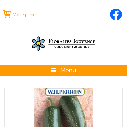
Votre panier
(
)
Menu
À propos
La boutique
Promotions et évènements
Conseils