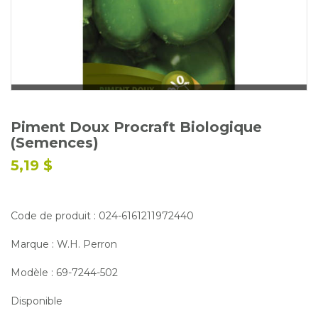
Glossaire
Calendrier horticole
Emplois
Service à la clientèle
Nous joindre
Piment Doux Procraft Biologique
(Semences)
5,19 $
Code de produit : 024-6161211972440
Marque : W.H. Perron
Modèle : 69-7244-502
Disponible