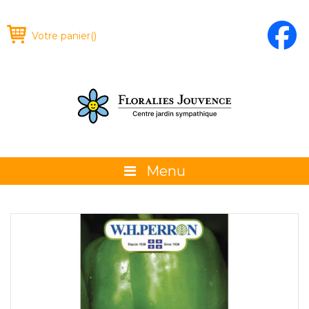
Votre panier
(
)
Menu
À propos
La boutique
Promotions et évènements
Conseils