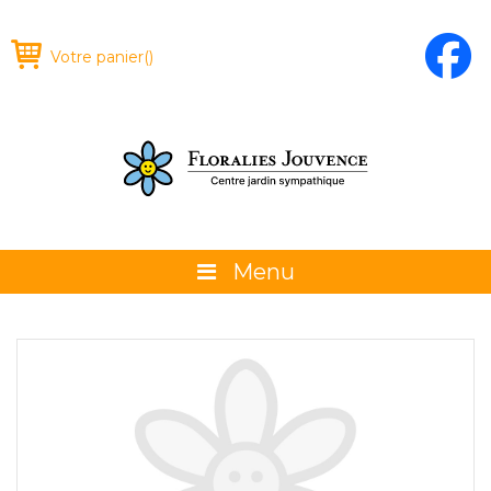
Votre panier
(
)
Menu
À propos
La boutique
Promotions et évènements
Conseils