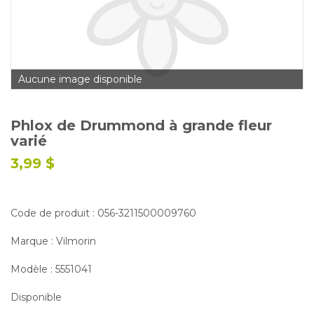
Glossaire
Calendrier horticole
Emplois
Aucune image disponible
Service à la clientèle
Nous joindre
Phlox de Drummond à grande fleur
varié
3,99 $
Code de produit : 056-3211500009760
Marque : Vilmorin
Modèle : 5551041
Disponible