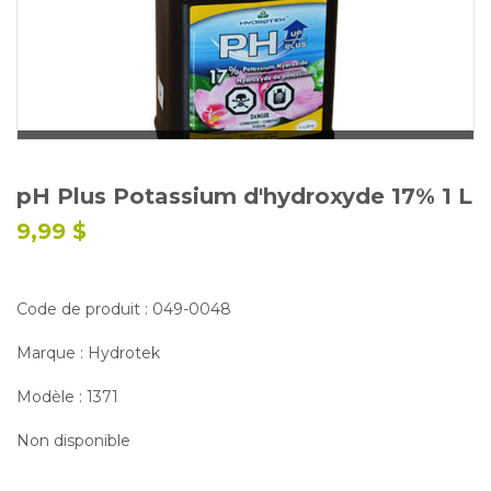
Glossaire
Calendrier horticole
Emplois
Service à la clientèle
Nous joindre
pH Plus Potassium d'hydroxyde 17% 1 L
9,99 $
Code de produit : 049-0048
Marque : Hydrotek
Modèle : 1371
Non disponible