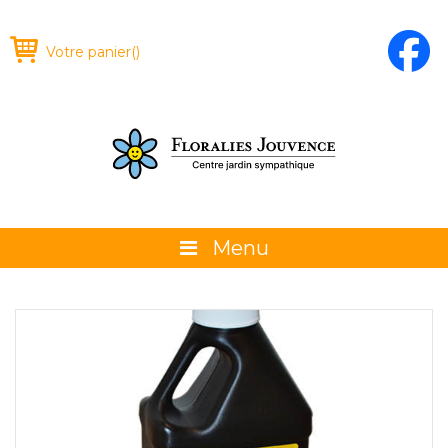
Votre panier
(
)
Menu
À propos
La boutique
Promotions et évènements
Conseils