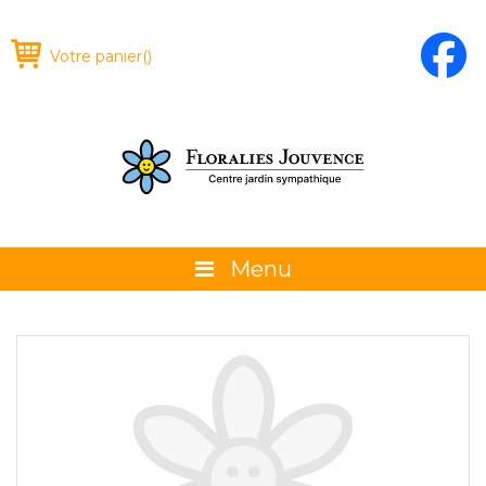
Votre panier
(
)
Menu
À propos
La boutique
Promotions et évènements
Conseils