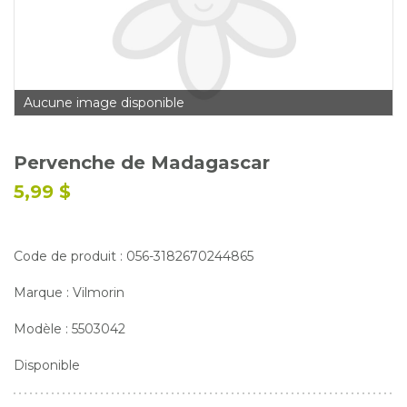
Glossaire
Calendrier horticole
Emplois
Aucune image disponible
Service à la clientèle
Nous joindre
Pervenche de Madagascar
5,99 $
Code de produit : 056-3182670244865
Marque : Vilmorin
Modèle : 5503042
Disponible